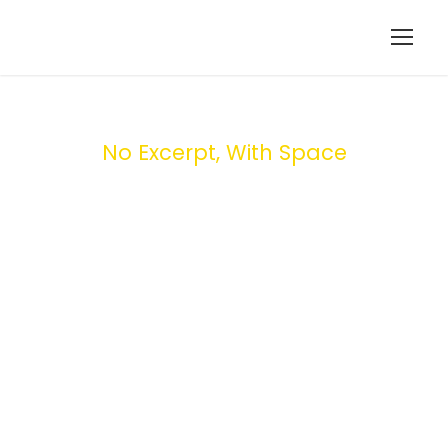
No Excerpt, With Space
Portfolio
Masonry 4
Columns No
Space