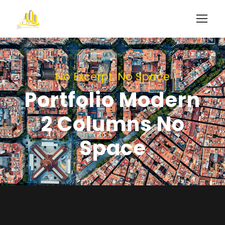
No Excerpt, No Space
Portfolio Modern
2 Columns No
Space